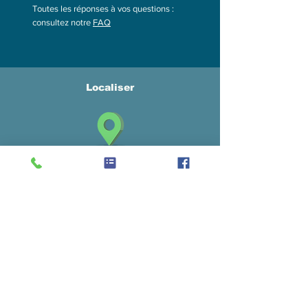
Toutes les réponses à vos questions :
consultez notre
FAQ
Localiser
Latitude : 45.3717
Longitude : 4.70098
[codes + ] google map
9PC2+PW Lupé
Newsletter