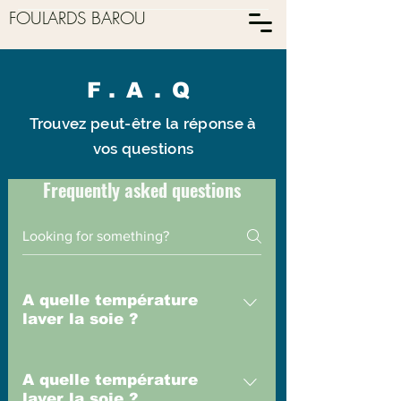
FOULARDS BAROU
F.A.Q
Trouvez peut-être la réponse à
vos questions
Frequently asked questions
A quelle température
laver la soie ?
La soie doit être traitée avec soin.
Voici la fiche des soins.
A quelle température
laver la soie ?