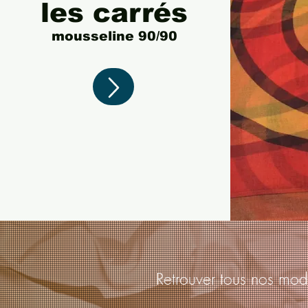
les carrés
mousse
line 90/90
Retrouver tous nos mod