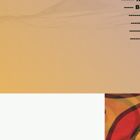
-----
--
--
--
--