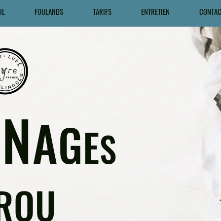
IL
FOULARDS
TARIFS
ENTRETIEN
CONTAC
ds Barou
I
N
A
G
E
S
ROU
DS BAROU