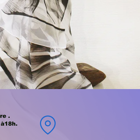
re .
 à18h.