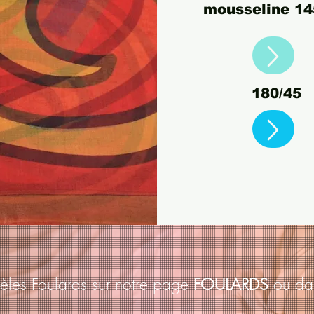
mousseline 14
180/45
èles Foulards sur notre page
FOULARDS
ou da