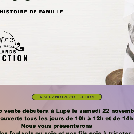
 HISTOIRE DE FAMILLE
rou
 C T I O N
VISITEZ NOTRE COLLECTION
o vente débutera à Lupé le samedi 22 novemb
ouverts tous les jours de 10h à 12h et de 14h
Nous vous présenterons
- Nos foulards en soie et nos fils soie à tricoter