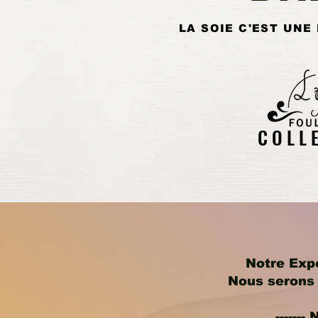
LA SOIE C'EST UNE
foulards ba
C O L L E
Notre Exp
Nous serons 
------