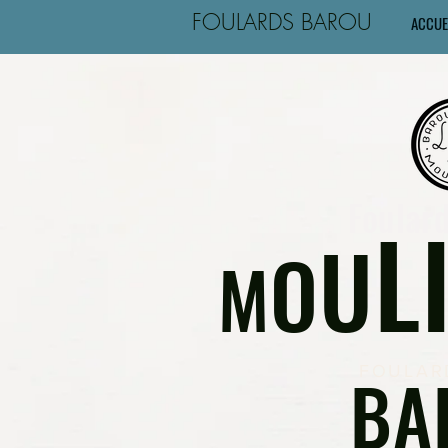
FOULARDS BAROU
ACCUE
Foular
L
U
O
M
BA
FOULAR